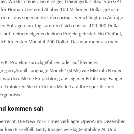
uer. Wirklich teuer. Ein einziger Trainingsdurchlauf von GPT-
te for Human-Centered AI über 100 Millionen Dollar gekostet
rieb – das sogenannte Inferencing – verschlingt pro Anfrage
onen Anfragen am Tag summiert sich das auf 100.000 Dollar
das auf meinem eigenen kleinen Projekt getestet: Ein Chatbot,
ich im ersten Monat 4.700 Dollar. Das war mehr als mein
e KI-Projekte zurückgefahren oder auf kleinere,
 ging zu „Small Language Models" (SLMs) wie Mistral 7B oder
iert wurden. Meine Empfehlung aus eigener Erfahrung: Fangen
. Trainieren Sie ein kleines Modell auf Ihre spezifischen
 Ergebnisse.
mand kommen sah
errecht. Die New York Times verklagte OpenAI im Dezember
kein Einzelfall. Getty Images verklagte Stability AI. Und