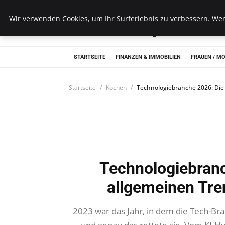
Unseretop10
Wir verwenden Cookies, um Ihr Surferlebnis zu verbessern. Wenn
STARTSEITE
FINANZEN & IMMOBILIEN
FRAUEN / M
Startseite
Kochen
Technologiebranche 2026: Die
Technologiebranc
allgemeinen Tre
2023 war das Jahr, in dem die Tech-B