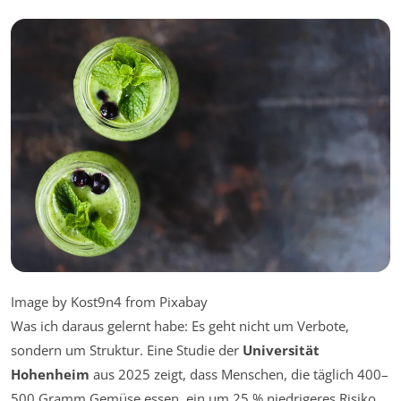
Image by Kost9n4 from Pixabay
Was ich daraus gelernt habe: Es geht nicht um Verbote,
sondern um Struktur. Eine Studie der
Universität
Hohenheim
aus 2025 zeigt, dass Menschen, die täglich 400–
500 Gramm Gemüse essen, ein um 25 % niedrigeres Risiko