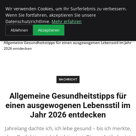
Unseretop10
Wir verwenden Cookies, um Ihr Surferlebnis zu verbessern.
Wenn Sie fortfahren, akzeptieren Sie unsere
Datenschutzrichtlinie.
Mehr erfahren
Ablehnen
Akzeptieren
Startseite
Nachricht
Allgemeine Gesundheitstipps für einen ausgewogenen Lebensstil im Jahr
2026 entdecken
NACHRICHT
Allgemeine Gesundheitstipps für
einen ausgewogenen Lebensstil im
Jahr 2026 entdecken
Jahrelang dachte ich, ich lebe gesund – bis ich merkte,