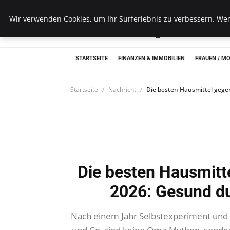
Unseretop10
Wir verwenden Cookies, um Ihr Surferlebnis zu verbessern. Wenn
STARTSEITE
FINANZEN & IMMOBILIEN
FRAUEN / M
Startseite
Nachricht
Die besten Hausmittel gegen
Die besten Hausmitt
2026: Gesund du
Nach einem Jahr Selbstexperiment und ge