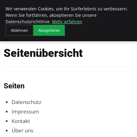
Unseretop10
Wir verwenden Cookies, um Ihr Surferlebnis zu verbessern.
Wenn Sie fortfahren, akzeptieren Sie unsere
Datenschutzrichtlinie.
Mehr erfahren
Ablehnen
Akzeptieren
Startseite
Seitenübersicht
Seitenübersicht
Seiten
Datenschutz
Impressum
Kontakt
Über uns