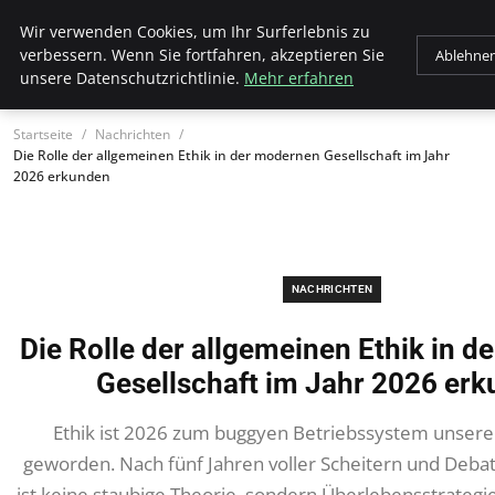
Unseretop10
Wir verwenden Cookies, um Ihr Surferlebnis zu
verbessern. Wenn Sie fortfahren, akzeptieren Sie
Ablehne
unsere Datenschutzrichtlinie.
Mehr erfahren
Startseite
Nachrichten
Die Rolle der allgemeinen Ethik in der modernen Gesellschaft im Jahr
2026 erkunden
NACHRICHTEN
Die Rolle der allgemeinen Ethik in 
Gesellschaft im Jahr 2026 er
Ethik ist 2026 zum buggyen Betriebssystem unserer
geworden. Nach fünf Jahren voller Scheitern und Debatt
ist keine staubige Theorie, sondern Überlebensstrategie 