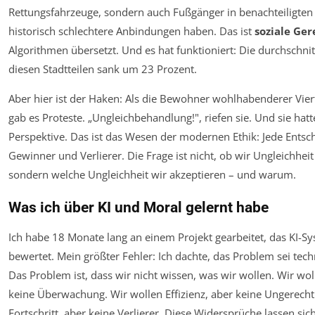
Rettungsfahrzeuge, sondern auch Fußgänger in benachteiligten S
historisch schlechtere Anbindungen haben. Das ist
soziale Ger
Algorithmen übersetzt. Und es hat funktioniert: Die durchschnit
diesen Stadtteilen sank um 23 Prozent.
Aber hier ist der Haken: Als die Bewohner wohlhabenderer Vier
gab es Proteste. „Ungleichbehandlung!", riefen sie. Und sie hatt
Perspektive. Das ist das Wesen der modernen Ethik: Jede Entsc
Gewinner und Verlierer. Die Frage ist nicht, ob wir Ungleichhe
sondern welche Ungleichheit wir akzeptieren – und warum.
Was ich über KI und Moral gelernt habe
Ich habe 18 Monate lang an einem Projekt gearbeitet, das KI-S
bewertet. Mein größter Fehler: Ich dachte, das Problem sei techni
Das Problem ist, dass wir nicht wissen, was wir wollen. Wir wol
keine Überwachung. Wir wollen Effizienz, aber keine Ungerechti
Fortschritt, aber keine Verlierer. Diese Widersprüche lassen sich