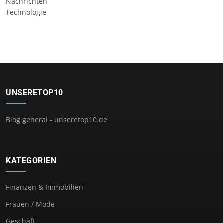
Nachrichten
Technologie
UNSERETOP10
Blog general - unseretop10.de
KATEGORIEN
Finanzen & Immobilien
Frauen / Mode
Geschäft