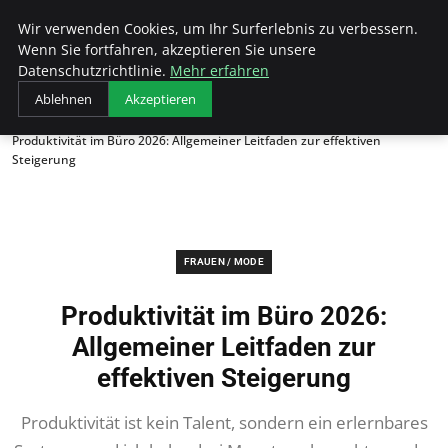
Unseretop10
Wir verwenden Cookies, um Ihr Surferlebnis zu verbessern.
Wenn Sie fortfahren, akzeptieren Sie unsere
Datenschutzrichtlinie.
Mehr erfahren
Ablehnen
Akzeptieren
Startseite
Frauen / Mode
Produktivität im Büro 2026: Allgemeiner Leitfaden zur effektiven
Steigerung
FRAUEN / MODE
Produktivität im Büro 2026:
Allgemeiner Leitfaden zur
effektiven Steigerung
Produktivität ist kein Talent, sondern ein erlernbares