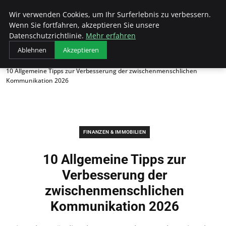
Unseretop10
Wir verwenden Cookies, um Ihr Surferlebnis zu verbessern.
Wenn Sie fortfahren, akzeptieren Sie unsere
Datenschutzrichtlinie.
Mehr erfahren
Ablehnen
Akzeptieren
Startseite
Finanzen & Immobilien
10 Allgemeine Tipps zur Verbesserung der zwischenmenschlichen
Kommunikation 2026
FINANZEN & IMMOBILIEN
10 Allgemeine Tipps zur
Verbesserung der
zwischenmenschlichen
Kommunikation 2026