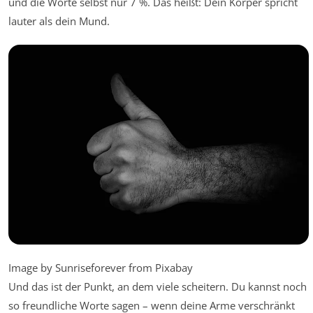
und die Worte selbst nur 7 %. Das heißt: Dein Körper spricht
lauter als dein Mund.
Image by Sunriseforever from Pixabay
Und das ist der Punkt, an dem viele scheitern. Du kannst noch
so freundliche Worte sagen – wenn deine Arme verschränkt