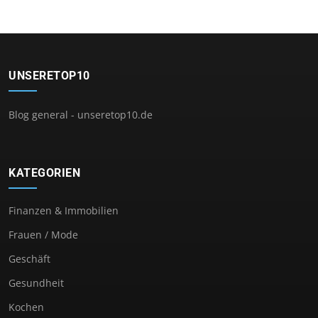
UNSERETOP10
Blog general - unseretop10.de
KATEGORIEN
Finanzen & Immobilien
Frauen / Mode
Geschäft
Gesundheit
Kochen